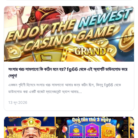
সংসার খরচ সামলানো কি কঠিন মনে হয়? fg66 থেকে এই অ্যাপটি ডাউনলোড করে
দেখুন!
একজন গৃহিণী হিসেবে সংসার খরচ সামলানো আমার জন্য কঠিন ছিল, কিন্তু fg66 থেকে
ডাউনলোড করা একটি বাজেট ম্যানেজমেন্ট অ্যাপ আমার...
13 জুন 2026