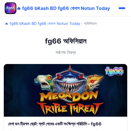
🔥 fg66 bKash BD fg66 বোনাস Notun Today
🔥 fg66 bKash BD fg66 বোনাস Notun Today
›
অফিসিয়াল
fg66 অফিসিয়াল
সর্বশেষ নিবন্ধ
মেগা ডন ট্রিপল থ্রেট: স্লট গেমের একটি সংক্ষিপ্ত পরিচিতি – fg66