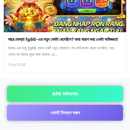
আরে দোস্ত! fg66-এর নতুন গেমটা খেলেছিস? মাথা খারাপ করা একটা অভিজ্ঞতা!
আমার এক বন্ধু fg66 থেকে একটি নতুন মোবাইল গেম ডাউনলোড করতে বলেছিল, আর
খেলার পর আমার পুরো মাথা খারাপ! এর...
13 জুন 2026
APK ডাউনলোড
এখনই নিবন্ধন করুন