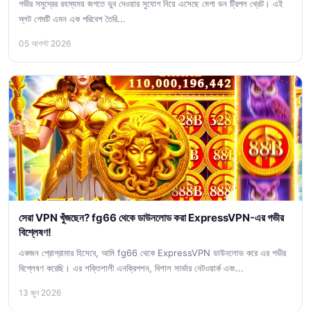
গভীর সমুদ্রের রহস্যময় জগতে ডুব দেওয়ার সুযোগ নিয়ে এসেছে মেগা ডন ট্রিপল থ্রেট। এই
স্লট গেমটি এমন এক পরিবেশ তৈরি...
05 আগস্ট 2026
সেরা VPN খুঁজছেন? fg66 থেকে ডাউনলোড করা ExpressVPN-এর গভীর
বিশ্লেষণ!
একজন প্রোগ্রামার হিসেবে, আমি fg66 থেকে ExpressVPN ডাউনলোড করে এর গভীর
বিশ্লেষণ করেছি। এর শক্তিশালী এনক্রিপশন, বিশাল সার্ভার নেটওয়ার্ক এবং...
13 জুন 2026