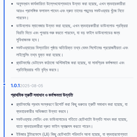
অনুসন্ধান কার্যকারিতা উল্লেখযোগ্যভাবে উন্নত করা হয়েছে, এখন ব্যবহারকারীরা
আরও প্রাসঙ্গিক ফলাফল পাবেন এবং দ্রুত তাদের পছন্দের সফটওয়্যার খুঁজে নিতে
পারবেন।
ডাউনলোড ম্যানেজার উন্নত করা হয়েছে, এখন ব্যবহারকারীরা ডাউনলোড প্রক্রিয়া
বিরতি দিতে এবং পুনরায় শুরু করতে পারবেন, যা বড় ফাইল ডাউনলোডের জন্য
সুবিধাজনক হবে।
সফটওয়্যারের বিস্তারিত পৃষ্ঠায় অতিরিক্ত তথ্য যেমন সিস্টেমের প্রয়োজনীয়তা এবং
লাইসেন্সিং তথ্য যুক্ত করা হয়েছে।
প্ল্যাটফর্মের ডেটাবেস কাঠামো অপ্টিমাইজ করা হয়েছে, যা সামগ্রিক কর্মক্ষমতা এবং
প্রতিক্রিয়ার গতি বৃদ্ধি করবে।
1.0.1
2025-08-05
প্রাথমিক ত্রুটি সমাধান ও কর্মক্ষমতা উন্নতি
প্ল্যাটফর্মের প্রথম সংস্করণে রিপোর্ট করা কিছু গুরুতর ত্রুটি সমাধান করা হয়েছে, যা
ব্যবহারকারীর অভিজ্ঞতা উন্নত করবে।
সফটওয়্যার লোডিং এবং ডাউনলোডের গতিতে ছোটখাটো উন্নতি সাধন করা হয়েছে,
যাতে ব্যবহারকারীরা দ্রুত ফাইল অ্যাক্সেস করতে পারেন।
ইউজার ইন্টারফেসে (UI) কিছু ছোটখাটো পরিবর্তন আনা হয়েছে, যা ব্যবহারযোগ্যতা