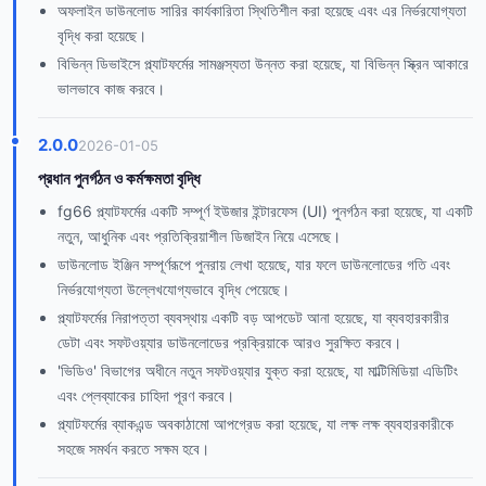
অফলাইন ডাউনলোড সারির কার্যকারিতা স্থিতিশীল করা হয়েছে এবং এর নির্ভরযোগ্যতা
বৃদ্ধি করা হয়েছে।
বিভিন্ন ডিভাইসে প্ল্যাটফর্মের সামঞ্জস্যতা উন্নত করা হয়েছে, যা বিভিন্ন স্ক্রিন আকারে
ভালভাবে কাজ করবে।
2.0.0
2026-01-05
প্রধান পুনর্গঠন ও কর্মক্ষমতা বৃদ্ধি
fg66 প্ল্যাটফর্মের একটি সম্পূর্ণ ইউজার ইন্টারফেস (UI) পুনর্গঠন করা হয়েছে, যা একটি
নতুন, আধুনিক এবং প্রতিক্রিয়াশীল ডিজাইন নিয়ে এসেছে।
ডাউনলোড ইঞ্জিন সম্পূর্ণরূপে পুনরায় লেখা হয়েছে, যার ফলে ডাউনলোডের গতি এবং
নির্ভরযোগ্যতা উল্লেখযোগ্যভাবে বৃদ্ধি পেয়েছে।
প্ল্যাটফর্মের নিরাপত্তা ব্যবস্থায় একটি বড় আপডেট আনা হয়েছে, যা ব্যবহারকারীর
ডেটা এবং সফটওয়্যার ডাউনলোডের প্রক্রিয়াকে আরও সুরক্ষিত করবে।
'ভিডিও' বিভাগের অধীনে নতুন সফটওয়্যার যুক্ত করা হয়েছে, যা মাল্টিমিডিয়া এডিটিং
এবং প্লেব্যাকের চাহিদা পূরণ করবে।
প্ল্যাটফর্মের ব্যাকএন্ড অবকাঠামো আপগ্রেড করা হয়েছে, যা লক্ষ লক্ষ ব্যবহারকারীকে
সহজে সমর্থন করতে সক্ষম হবে।