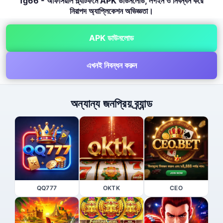
fg66 - অফিসিয়াল প্ল্যাটফর্মে APK ডাউনলোড, লগইন ও নিবন্ধন করে
নিরাপদ অ্যাপ্লিকেশন অভিজ্ঞতা।
APK ডাউনলোড
এখনই নিবন্ধন করুন
অন্যান্য জনপ্রিয় ব্র্যান্ড
QQ777
OKTK
CEO