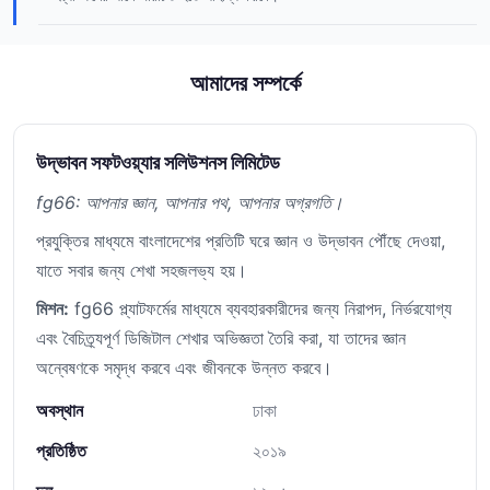
আমাদের সম্পর্কে
উদ্ভাবন সফটওয়্যার সলিউশনস লিমিটেড
fg66: আপনার জ্ঞান, আপনার পথ, আপনার অগ্রগতি।
প্রযুক্তির মাধ্যমে বাংলাদেশের প্রতিটি ঘরে জ্ঞান ও উদ্ভাবন পৌঁছে দেওয়া,
যাতে সবার জন্য শেখা সহজলভ্য হয়।
মিশন:
fg66 প্ল্যাটফর্মের মাধ্যমে ব্যবহারকারীদের জন্য নিরাপদ, নির্ভরযোগ্য
এবং বৈচিত্র্যপূর্ণ ডিজিটাল শেখার অভিজ্ঞতা তৈরি করা, যা তাদের জ্ঞান
অন্বেষণকে সমৃদ্ধ করবে এবং জীবনকে উন্নত করবে।
অবস্থান
ঢাকা
প্রতিষ্ঠিত
২০১৯