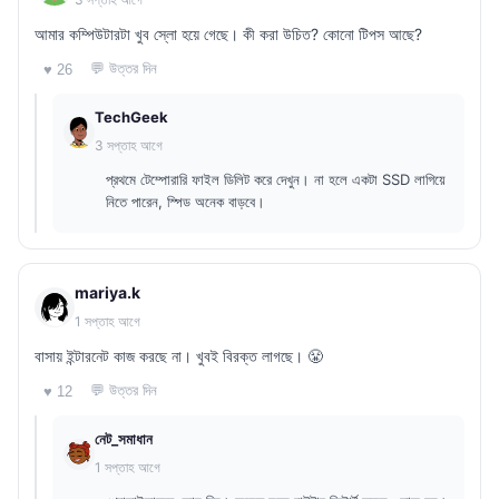
আমার কম্পিউটারটা খুব স্লো হয়ে গেছে। কী করা উচিত? কোনো টিপস আছে?
💬 উত্তর দিন
♥ 26
TechGeek
3 সপ্তাহ আগে
প্রথমে টেম্পোরারি ফাইল ডিলিট করে দেখুন। না হলে একটা SSD লাগিয়ে
নিতে পারেন, স্পিড অনেক বাড়বে।
mariya.k
1 সপ্তাহ আগে
বাসায় ইন্টারনেট কাজ করছে না। খুবই বিরক্ত লাগছে। 😤
💬 উত্তর দিন
♥ 12
নেট_সমাধান
1 সপ্তাহ আগে