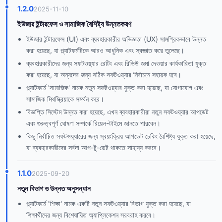
1.2.0
2025-11-10
ইউজার ইন্টারফেস ও সামাজিক বৈশিষ্ট্য উন্নতকরণ
ইউজার ইন্টারফেস (UI) এবং ব্যবহারকারীর অভিজ্ঞতা (UX) সামগ্রিকভাবে উন্নত
করা হয়েছে, যা প্ল্যাটফর্মটিকে আরও আধুনিক এবং স্বজ্ঞাত করে তুলেছে।
ব্যবহারকারীদের জন্য সফটওয়্যার রেটিং এবং রিভিউ জমা দেওয়ার কার্যকারিতা যুক্ত
করা হয়েছে, যা অন্যদের জন্য সঠিক সফটওয়্যার নির্বাচনে সহায়ক হবে।
প্ল্যাটফর্মে 'সামাজিক' নামক নতুন সফটওয়্যার যুক্ত করা হয়েছে, যা যোগাযোগ এবং
সামাজিক মিথস্ক্রিয়াকে সমর্থন করে।
বিজ্ঞপ্তি সিস্টেম উন্নত করা হয়েছে, এখন ব্যবহারকারীরা নতুন সফটওয়্যার আপডেট
এবং গুরুত্বপূর্ণ ঘোষণা সম্পর্কে রিয়েল-টাইমে জানতে পারবেন।
কিছু নির্বাচিত সফটওয়্যারের জন্য স্বয়ংক্রিয় আপডেট চেকিং বৈশিষ্ট্য যুক্ত করা হয়েছে,
যা ব্যবহারকারীদের সর্বদা আপ-টু-ডেট থাকতে সাহায্য করবে।
1.1.0
2025-09-20
নতুন বিভাগ ও উন্নত অনুসন্ধান
প্ল্যাটফর্মে 'শিক্ষা' নামক একটি নতুন সফটওয়্যার বিভাগ যুক্ত করা হয়েছে, যা
শিক্ষার্থীদের জন্য বিশেষায়িত অ্যাপ্লিকেশন সরবরাহ করবে।