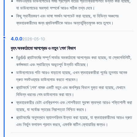
সফটওয়্যার ডাউনলোডের সময় প্রগ্রেস বারের প্রতিক্রিয়াশীলতা উন্নত করা হয়েছে,
যা ডাউনলোডের অবস্থা সম্পর্কে আরও সঠিক তথ্য দেবে।
কিছু স্থানীয়করণ এবং ভাষা সমর্থন আপডেট করা হয়েছে, যা বিভিন্ন অঞ্চলের
ব্যবহারকারীদের জন্য প্ল্যাটফর্মটিকে আরও অন্তর্ভুক্তিমূলক করে তুলবে।
4.0.0
2026-05-10
বৃহৎ অবকাঠামো আপগ্রেড ও নতুন 'গেম' বিভাগ
fg66 প্ল্যাটফর্মের সম্পূর্ণ সার্ভার অবকাঠামো আপগ্রেড করা হয়েছে, যা স্কেলেবিলিটি,
কর্মক্ষমতা এবং স্থায়িত্বে অভূতপূর্ব উন্নতি ঘটিয়েছে।
ডাউনলোডের গতি আরও বাড়ানো হয়েছে, এখন ব্যবহারকারীরা পূর্বের তুলনায় অনেক
দ্রুত সফটওয়্যার ডাউনলোড করতে পারবেন।
প্ল্যাটফর্মে 'গেম' নামক একটি নতুন এবং জনপ্রিয় বিভাগ যুক্ত করা হয়েছে, যেখানে
বিভিন্ন ধরনের গেম ডাউনলোড করা যাবে।
ব্যবহারকারীর ডেটা এনক্রিপশন এবং গোপনীয়তা সুরক্ষা ব্যবস্থা আরও শক্তিশালী করা
হয়েছে, যা সর্বোচ্চ স্তরের নিরাপত্তা নিশ্চিত করবে।
প্ল্যাটফর্মের অনুসন্ধান অ্যালগরিদম উন্নত করা হয়েছে, যা ব্যবহারকারীদের আরও দ্রুত
এবং নির্ভুল ফলাফল প্রদান করবে, এমনকি জটিল ক্যোয়ারির জন্যও।