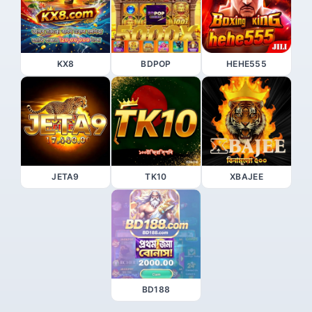
KX8
BDPOP
HEHE555
JETA9
TK10
XBAJEE
BD188