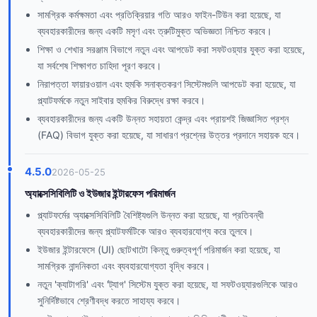
সামগ্রিক কর্মক্ষমতা এবং প্রতিক্রিয়ার গতি আরও ফাইন-টিউন করা হয়েছে, যা
ব্যবহারকারীদের জন্য একটি মসৃণ এবং ত্রুটিমুক্ত অভিজ্ঞতা নিশ্চিত করবে।
শিক্ষা ও শেখার সরঞ্জাম বিভাগে নতুন এবং আপডেট করা সফটওয়্যার যুক্ত করা হয়েছে,
যা সর্বশেষ শিক্ষাগত চাহিদা পূরণ করবে।
নিরাপত্তা ফায়ারওয়াল এবং হুমকি সনাক্তকরণ সিস্টেমগুলি আপডেট করা হয়েছে, যা
প্ল্যাটফর্মকে নতুন সাইবার হুমকির বিরুদ্ধে রক্ষা করবে।
ব্যবহারকারীদের জন্য একটি উন্নত সহায়তা কেন্দ্র এবং প্রায়শই জিজ্ঞাসিত প্রশ্ন
(FAQ) বিভাগ যুক্ত করা হয়েছে, যা সাধারণ প্রশ্নের উত্তর প্রদানে সহায়ক হবে।
4.5.0
2026-05-25
অ্যাক্সেসিবিলিটি ও ইউজার ইন্টারফেস পরিমার্জন
প্ল্যাটফর্মের অ্যাক্সেসিবিলিটি বৈশিষ্ট্যগুলি উন্নত করা হয়েছে, যা প্রতিবন্ধী
ব্যবহারকারীদের জন্য প্ল্যাটফর্মটিকে আরও ব্যবহারযোগ্য করে তুলবে।
ইউজার ইন্টারফেসে (UI) ছোটখাটো কিন্তু গুরুত্বপূর্ণ পরিমার্জন করা হয়েছে, যা
সামগ্রিক নান্দনিকতা এবং ব্যবহারযোগ্যতা বৃদ্ধি করবে।
নতুন 'ক্যাটাগরি' এবং 'ট্যাগ' সিস্টেম যুক্ত করা হয়েছে, যা সফটওয়্যারগুলিকে আরও
সুনির্দিষ্টভাবে শ্রেণীবদ্ধ করতে সাহায্য করবে।