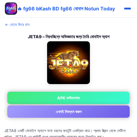
🔥 fg66 bKash BD fg66 বোনাস Notun Today
← হোমে ফিরে যান
JETA9 – নিরবচ্ছিন্ন অভিজ্ঞতার জন্য তৈরি মোবাইল অ্যাপ
APK ডাউনলোড
এখনই নিবন্ধন করুন
JETA9 একটি মোবাইল অ্যাপে নানা ধরনের কনটেন্ট একত্রিত করে। প্রথম স্ক্রিন থেকে সেটিংস
পর্যন্ত, JETA9 এর প্রতিটি অংশ ব্যবহারকারীর আরামের জন্য ডিজাইন করা।