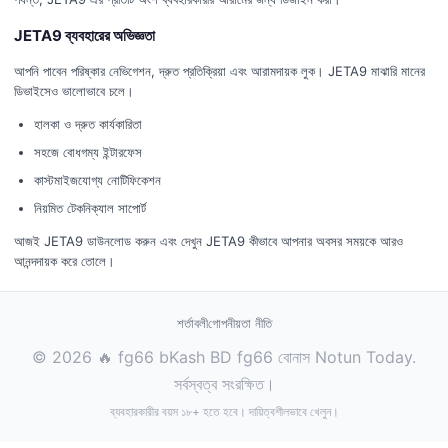
JETA9 ব্যবহারের অভিজ্ঞতা
আপনি পাবেন পরিষ্কার নেভিগেশন, দ্রুত প্রতিক্রিয়া এবং আরামদায়ক লুক। JETA9 মাঝারি মানের
ডিভাইসেও ভালোভাবে চলে।
হালকা ও দ্রুত কার্যকারিতা
সহজে বোধগম্য ইন্টারফেস
কাস্টমাইজযোগ্য নোটিফিকেশন
নিয়মিত টেকনিক্যাল সাপোর্ট
আজই JETA9 ডাউনলোড করুন এবং দেখুন JETA9 কীভাবে আপনার অবসর সময়কে আরও
আনন্দদায়ক করে তোলে।
শর্তাবলী
গোপনীয়তা নীতি
© 2026 🔥 fg66 bKash BD fg66 বোনাস Notun Today.
সর্বস্বত্ব সংরক্ষিত।
ব্যবহারকারীর বয়স ১৮+ হতে হবে। দায়িত্বশীলভাবে খেলুন।