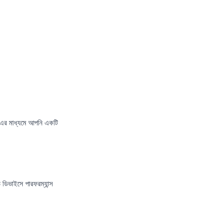
 এর মাধ্যমে আপনি একটি
 ডিভাইসে পারফরম্যান্স