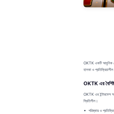
OKTK একটি আধুনিক মোব
হালকা ও প্রতিক্রিয়াশীল
OKTK এর বৈশিষ্ট
OKTK এর ইন্টারফেস সহজে
স্থিতিশীল।
পরিষ্কার ও প্রতিক্রি