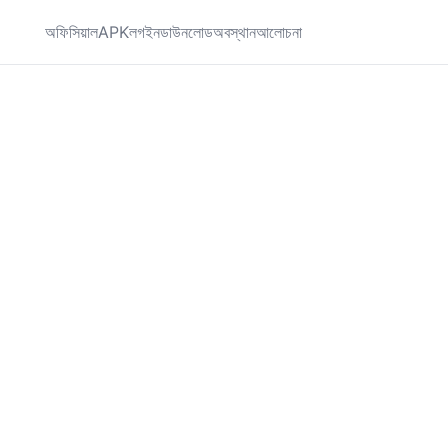
অফিসিয়াল
APK
লগইন
ডাউনলোড
অবস্থান
আলোচনা