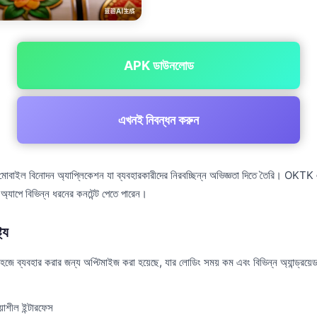
APK ডাউনলোড
এখনই নিবন্ধন করুন
াইল বিনোদন অ্যাপ্লিকেশন যা ব্যবহারকারীদের নিরবচ্ছিন্ন অভিজ্ঞতা দিতে তৈরি। OKTK
 অ্যাপে বিভিন্ন ধরনের কনটেন্ট পেতে পারেন।
্য
 ব্যবহার করার জন্য অপ্টিমাইজ করা হয়েছে, যার লোডিং সময় কম এবং বিভিন্ন অ্যান্ড্রয়েড
য়াশীল ইন্টারফেস